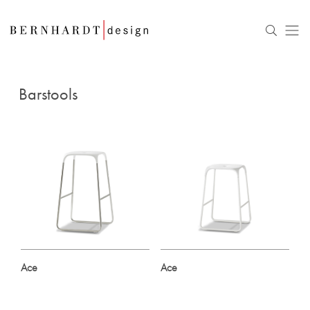
Barstools
Ace
Ace