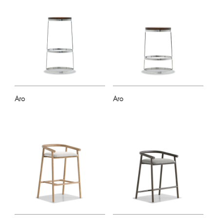
Aro
Aro